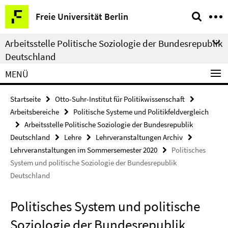
Springe
Service-
Freie Universität Berlin
direkt
Navigation
zu
Arbeitsstelle Politische Soziologie der Bundesrepublik
Inhalt
Deutschland
MENÜ
Startseite
Otto-Suhr-Institut für Politikwissenschaft
Arbeitsbereiche
Politische Systeme und Politikfeldvergleich
Arbeitsstelle Politische Soziologie der Bundesrepublik
Deutschland
Lehre
Lehrveranstaltungen Archiv
Lehrveranstaltungen im Sommersemester 2020
Politisches
System und politische Soziologie der Bundesrepublik
Deutschland
Politisches System und politische
Soziologie der Bundesrepublik