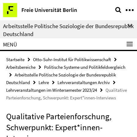
Springe
Service-
Freie Universität Berlin
direkt
Navigation
zu
Arbeitsstelle Politische Soziologie der Bundesrepublik
Inhalt
Deutschland
MENÜ
Startseite
Otto-Suhr-Institut für Politikwissenschaft
Arbeitsbereiche
Politische Systeme und Politikfeldvergleich
Arbeitsstelle Politische Soziologie der Bundesrepublik
Deutschland
Lehre
Lehrveranstaltungen Archiv
Lehrveranstaltungen im Wintersemester 2023/24
Qualitative
Parteienforschung, Schwerpunkt: Expert*innen-Interviews
Qualitative Parteienforschung,
Schwerpunkt: Expert*innen-