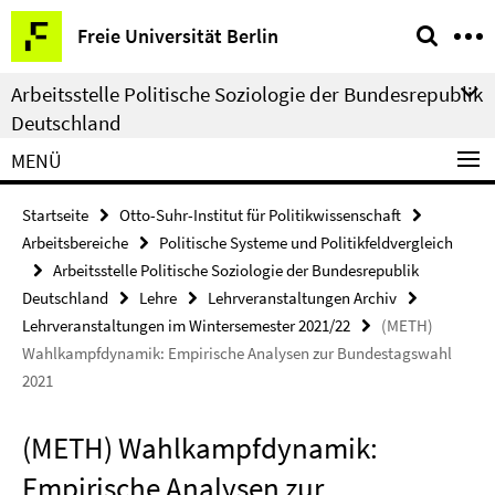
Springe
Service-
Freie Universität Berlin
direkt
Navigation
zu
Arbeitsstelle Politische Soziologie der Bundesrepublik
Inhalt
Deutschland
MENÜ
Startseite
Otto-Suhr-Institut für Politikwissenschaft
Arbeitsbereiche
Politische Systeme und Politikfeldvergleich
Arbeitsstelle Politische Soziologie der Bundesrepublik
Deutschland
Lehre
Lehrveranstaltungen Archiv
Lehrveranstaltungen im Wintersemester 2021/22
(METH)
Wahlkampfdynamik: Empirische Analysen zur Bundestagswahl
2021
(METH) Wahlkampfdynamik:
Empirische Analysen zur