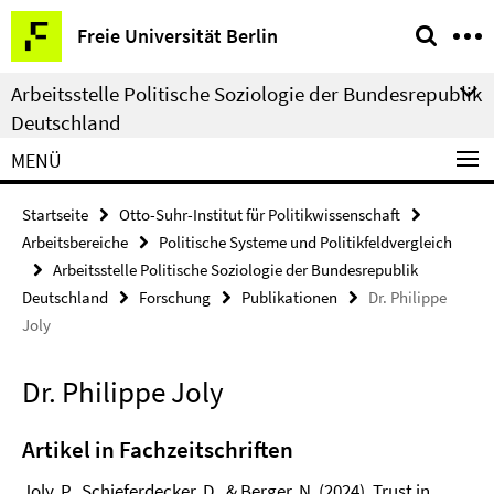
Springe
Service-
Freie Universität Berlin
direkt
Navigation
zu
Arbeitsstelle Politische Soziologie der Bundesrepublik
Inhalt
Deutschland
MENÜ
Startseite
Otto-Suhr-Institut für Politikwissenschaft
Arbeitsbereiche
Politische Systeme und Politikfeldvergleich
Arbeitsstelle Politische Soziologie der Bundesrepublik
Deutschland
Forschung
Publikationen
Dr. Philippe
Joly
Dr. Philippe Joly
Artikel in Fachzeitschriften
Joly, P., Schieferdecker, D., & Berger, N. (2024). Trust in