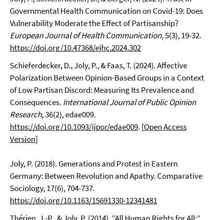
Governmental Health Communication on Covid-19: Does
Vulnerability Moderate the Effect of Partisanship?
European Journal of Health Communication
, 5(3), 19-32.
https://doi.org/10.47368/ejhc.2024.302
Schieferdecker, D., Joly, P., & Faas, T. (2024). Affective
Polarization Between Opinion-Based Groups in a Context
of Low Partisan Discord: Measuring Its Prevalence and
Consequences.
International Journal of Public Opinion
Research
, 36(2), edae009.
https://doi.org/10.1093/ijpor/edae009
. [
Open Access
Version
]
Joly, P. (2018). Generations and Protest in Eastern
Germany: Between Revolution and Apathy. Comparative
Sociology, 17(6), 704-737.
https://doi.org/10.1163/15691330-12341481
Thérien, J.-P., & Joly, P. (2014). “All Human Rights for All:”