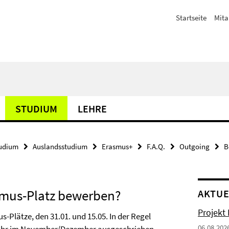
Startseite
Mita
STUDIUM
LEHRE
udium
Auslandsstudium
Erasmus+
F.A.Q.
Outgoing
B
smus-Platz bewerben?
AKTUE
Projekt
s-Plätze, den 31.01. und 15.05. In der Regel
06.08.202