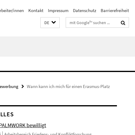
rbeiter/innen
Kontakt
Impressum
Datenschutz
Barrierefreiheit
Suchbegriffe
DE
ewerbung
Wann kann ich mich für einen Erasmus-Platz
LLES
 PALMWORK bewilligt
6
Arbeitsbereich Friedens- und Konfliktforschung