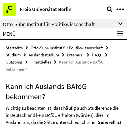
Springe
Service-
Freie Universität Berlin
direkt
Navigation
zu
Otto-Suhr-Institut für Politikwissenschaft
Inhalt
MENÜ
Startseite
Otto-Suhr-Institut für Politikwissenschaft
Studium
Auslandsstudium
Erasmus+
F.A.Q.
Outgoing
Finanzielles
Kann ich Auslands-BAföG
bekommen?
Kann ich Auslands-BAföG
bekommen?
Wichtig zu beachten ist, dass häufig auch Studierende die
in Deutschland kein BAföG erhalten (würden), dies im
Ausland tun, da die Sätze unterschiedlich sind.
Generell ist