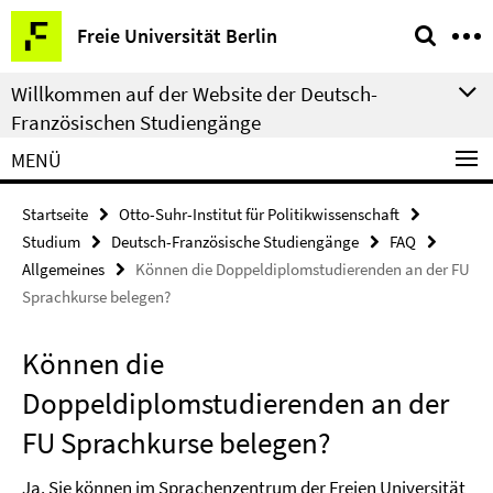
Springe
Service-
Freie Universität Berlin
direkt
Navigation
zu
Willkommen auf der Website der Deutsch-
Inhalt
Französischen Studiengänge
MENÜ
Startseite
Otto-Suhr-Institut für Politikwissenschaft
Studium
Deutsch-Französische Studiengänge
FAQ
Allgemeines
Können die Doppeldiplomstudierenden an der FU
Sprachkurse belegen?
Können die
Doppeldiplomstudierenden an der
FU Sprachkurse belegen?
Ja. Sie können im Sprachenzentrum der Freien Universität