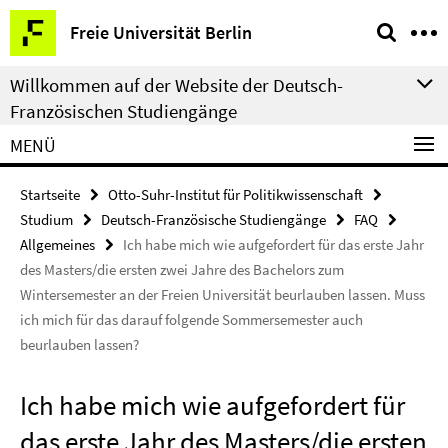
Springe
Service-
Freie Universität Berlin
direkt
Navigation
zu
Willkommen auf der Website der Deutsch-
Inhalt
Französischen Studiengänge
MENÜ
Startseite
Otto-Suhr-Institut für Politikwissenschaft
Studium
Deutsch-Französische Studiengänge
FAQ
Allgemeines
Ich habe mich wie aufgefordert für das erste Jahr
des Masters/die ersten zwei Jahre des Bachelors zum
Wintersemester an der Freien Universität beurlauben lassen. Muss
ich mich für das darauf folgende Sommersemester auch
beurlauben lassen?
Ich habe mich wie aufgefordert für
das erste Jahr des Masters/die ersten