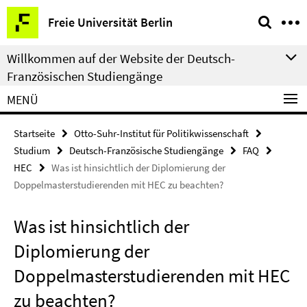
Springe
Service-
Freie Universität Berlin
direkt
Navigation
zu
Willkommen auf der Website der Deutsch-
Inhalt
Französischen Studiengänge
MENÜ
Startseite
Otto-Suhr-Institut für Politikwissenschaft
Studium
Deutsch-Französische Studiengänge
FAQ
HEC
Was ist hinsichtlich der Diplomierung der
Doppelmasterstudierenden mit HEC zu beachten?
Was ist hinsichtlich der
Diplomierung der
Doppelmasterstudierenden mit HEC
zu beachten?