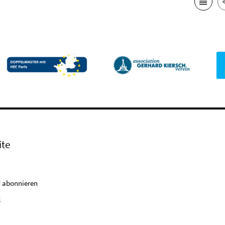
ite
 abonnieren
k