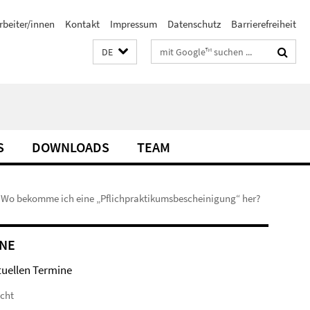
rbeiter/innen
Kontakt
Impressum
Datenschutz
Barrierefreiheit
Suchbegriffe
DE
S
DOWNLOADS
TEAM
Wo bekomme ich eine „Pflichpraktikumsbescheinigung“ her?
NE
tuellen Termine
icht