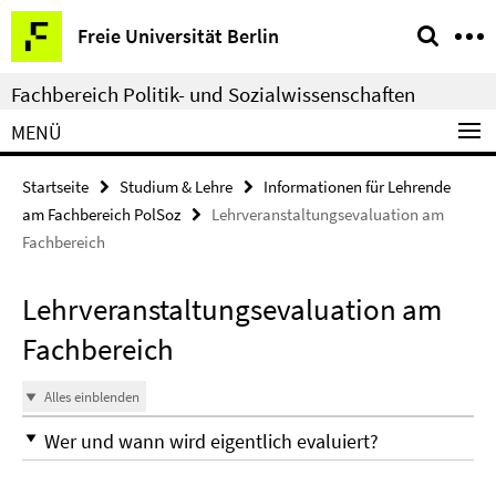
Springe
Service-
Freie Universität Berlin
direkt
Navigation
zu
Fachbereich Politik- und Sozialwissenschaften
Inhalt
MENÜ
Startseite
Studium & Lehre
Informationen für Lehrende
am Fachbereich PolSoz
Lehrveranstaltungsevaluation am
Fachbereich
Lehrveranstaltungsevaluation am
Fachbereich
Alles einblenden
Wer und wann wird eigentlich evaluiert?