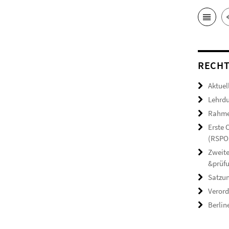
RECHT
Aktuel
Lehrdu
Rahmen
Erste
(RSPO,
Zweite
&prüf
Satzun
Verord
Berlin