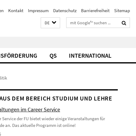
en
Kontakt
Impressum
Datenschutz
Barrierefreiheit
Sitemap
Suchbegriffe
DE
SFÖRDERUNG
QS
INTERNATIONAL
itik
AUS DEM BEREICH STUDIUM UND LEHRE
altungen im Career Service
r Service der FU bietet wieder einige Veranstaltungen für
de an. Das aktuelle Programm ist online!
6