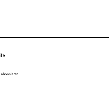
ite
 abonnieren
k