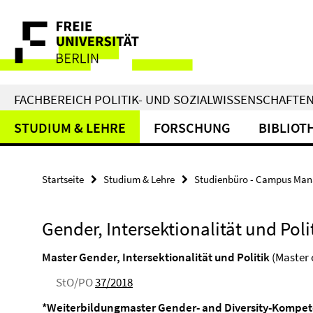
Springe
Service-
direkt
zu
Navigation
Inhalt
FACHBEREICH POLITIK- UND SOZIALWISSENSCHAFTE
STUDIUM & LEHRE
FORSCHUNG
BIBLIOT
Startseite
Studium & Lehre
Studienbüro - Campus Man
Gender, Intersektionalität und Poli
Master Gender, Intersektionalität und Politik
(Master o
StO/PO
37/2018
*Weiterbildungmaster Gender- and Diversity-Kompe