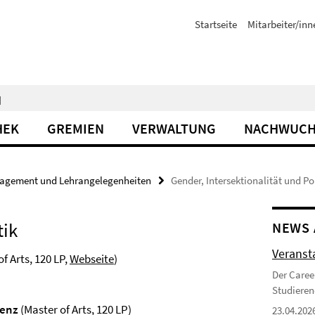
Startseite
Mitarbeiter/inn
N
HEK
GREMIEN
VERWALTUNG
NACHWUCH
agement und Lehrangelegenheiten
Gender, Intersektionalität und Pol
tik
NEWS 
Veranst
f Arts, 120 LP,
Webseite
)
Der Caree
Studieren
tenz
(Master of Arts, 120 LP)
23.04.202