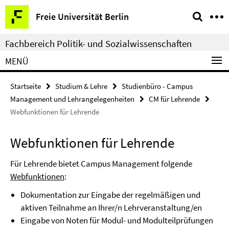
Springe
Service-
Freie Universität Berlin
direkt
Navigation
zu
Fachbereich Politik- und Sozialwissenschaften
Inhalt
MENÜ
Startseite
Studium & Lehre
Studienbüro - Campus
Management und Lehrangelegenheiten
CM für Lehrende
Webfunktionen für Lehrende
Webfunktionen für Lehrende
Für Lehrende bietet Campus Management folgende
Webfunktionen
:
Dokumentation zur Eingabe der regelmäßigen und
aktiven Teilnahme an Ihrer/n Lehrveranstaltung/en
Eingabe von Noten für Modul- und Modulteilprüfungen