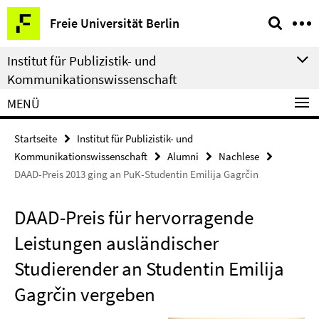
Springe
Service-
Freie Universität Berlin
direkt
Navigation
zu
Institut für Publizistik- und
Inhalt
Kommunikationswissenschaft
MENÜ
Startseite
Institut für Publizistik- und
Kommunikationswissenschaft
Alumni
Nachlese
DAAD-Preis 2013 ging an PuK-Studentin Emilija Gagrčin
DAAD-Preis für hervorragende
Leistungen ausländischer
Studierender an Studentin Emilija
Gagrčin vergeben