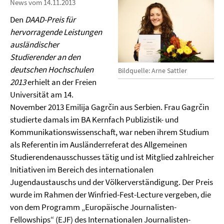
News vom 14.11.2013
Den
DAAD-Preis für
hervorragende Leistungen
ausländischer
Studierender an den
deutschen Hochschulen
Bildquelle: Arne Sattler
2013
erhielt an der Freien
Universität am 14.
November 2013 Emilija Gagrčin aus Serbien. Frau Gagrčin
studierte damals im BA Kernfach Publizistik- und
Kommunikationswissenschaft, war neben ihrem Studium
als Referentin im Ausländerreferat des Allgemeinen
Studierendenausschusses tätig und ist Mitglied zahlreicher
Initiativen im Bereich des internationalen
Jugendaustauschs und der Völkerverständigung. Der Preis
wurde im Rahmen der Winfried-Fest-Lecture vergeben, die
von dem Programm „Europäische Journalisten-
Fellowships“ (EJF) des Internationalen Journalisten-