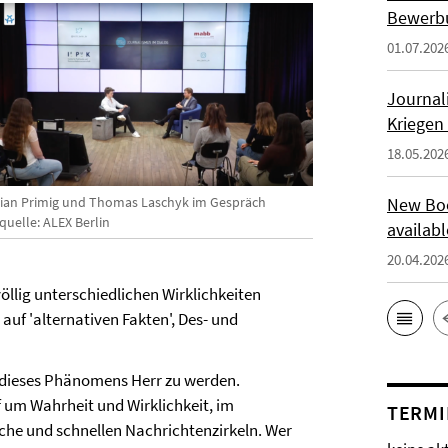
Bewerbu
01.07.202
Journal
Kriegen
18.05.202
rian Primig und Thomas Laschyk im Gespräch
New Boo
quelle: ALEX Berlin
availab
20.04.202
llig unterschiedlichen Wirklichkeiten
auf 'alternativen Fakten', Des- und
 dieses Phänomens Herr zu werden.
 um Wahrheit und Wirklichkeit, im
TERMI
che und schnellen Nachrichtenzirkeln. Wer