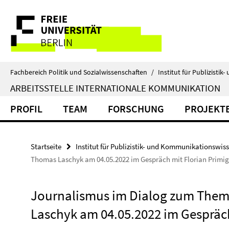
Springe
Service-
direkt
zu
Navigation
Inhalt
Fachbereich Politik und Sozialwissenschaften
/
Institut für Publizist
ARBEITSSTELLE INTERNATIONALE KOMMUNIKATION
PROFIL
TEAM
FORSCHUNG
PROJEKTE
Startseite
Institut für Publizistik- und Kommunikationswis
Thomas Laschyk am 04.05.2022 im Gespräch mit Florian Primig
Journalismus im Dialog zum Them
Laschyk am 04.05.2022 im Gespräch