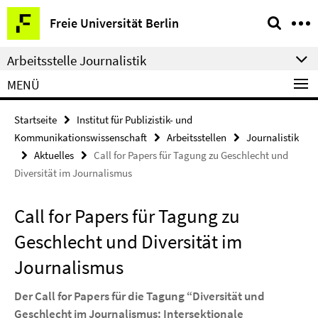
Springe
Service-
Freie Universität Berlin
direkt
Navigation
zu
Arbeitsstelle Journalistik
Inhalt
MENÜ
Startseite
Institut für Publizistik- und
Kommunikationswissenschaft
Arbeitsstellen
Journalistik
Aktuelles
Call for Papers für Tagung zu Geschlecht und
Diversität im Journalismus
Call for Papers für Tagung zu
Geschlecht und Diversität im
Journalismus
Der Call for Papers für die Tagung “Diversität und
Geschlecht im Journalismus: Intersektionale