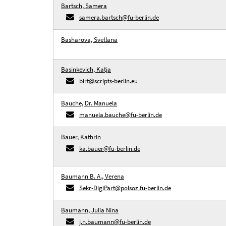
Bartsch, Samera
samera.bartsch@fu-berlin.de
Basharova, Svetlana
Basinkevich, Katja
birt@scripts-berlin.eu
Bauche, Dr. Manuela
manuela.bauche@fu-berlin.de
Bauer, Kathrin
ka.bauer@fu-berlin.de
Baumann B. A., Verena
Sekr-DigiPart@polsoz.fu-berlin.de
Baumann, Julia Nina
j.n.baumann@fu-berlin.de