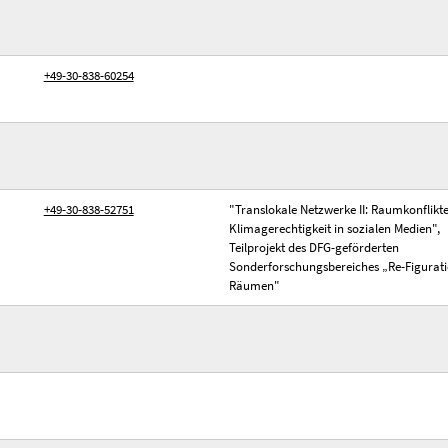
+49-30-838-60254
+49-30-838-52751
"Translokale Netzwerke II: Raumkonflikt
Klimagerechtigkeit in sozialen Medien",
Teilprojekt des DFG-geförderten
Sonderforschungsbereiches „Re-Figurat
Räumen"