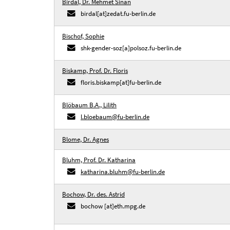
Birdal, Dr. Mehmet Sinan
birdal[at]zedat.fu-berlin.de
Bischof, Sophie
shk-gender-soz[a]polsoz.fu-berlin.de
Biskamp, Prof. Dr. Floris
floris.biskamp[at]fu-berlin.de
Blöbaum B.A., Lilith
l.bloebaum@fu-berlin.de
Blome, Dr. Agnes
Bluhm, Prof. Dr. Katharina
katharina.bluhm@fu-berlin.de
Bochow, Dr. des. Astrid
bochow [at]eth.mpg.de