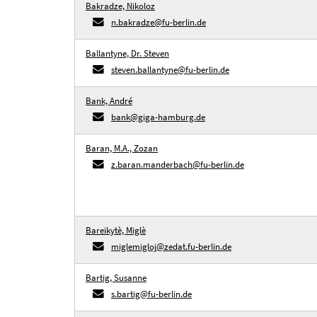
Bakradze, Nikoloz
n.bakradze@fu-berlin.de
Ballantyne, Dr. Steven
steven.ballantyne@fu-berlin.de
Bank, André
bank@giga-hamburg.de
Baran, M.A., Zozan
z.baran.manderbach@fu-berlin.de
Bareikytè, Miglè
miglemigloj@zedat.fu-berlin.de
Bartig, Susanne
s.bartig@fu-berlin.de