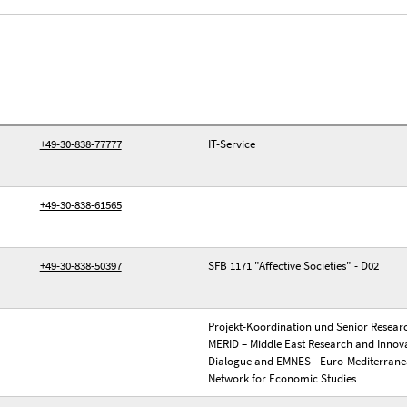
+49-30-838-77777
IT-Service
+49-30-838-61565
+49-30-838-50397
SFB 1171 "Affective Societies" - D02
Projekt-Koordination und Senior Researc
MERID – Middle East Research and Innov
Dialogue and EMNES - Euro-Mediterran
Network for Economic Studies