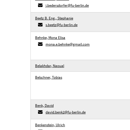
j.bedersdorfer@fu-berlin.de
Beetz B. Eng., Stephanie
s.beetz@fu-berlin.de
Behnke, Mona Elisa
mona.e.behnke@gmail.com
Belakhdar, Naoual
Belschner, Tobias
Benk, David
david.benk2@fu-berlin.de
Benkenstein, Ulrich