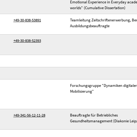
Emotional Experience in Everyday acad
worlds" (Cumulative Dissertation)
+49-30-838-53891
Teamleitung Zeitschriftenerwerbung, Be
Ausbildungsbeauftragte
+49-30-838-52393
Forschungsgruppe "Dynamiken digitaler
Mobilisierung"
+49-341-56-12-11-28
Beauftragte für Betriebliches
Gesundheitsmanagement (Diakonie Leip