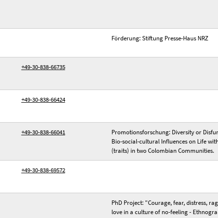
Förderung: Stiftung Presse-Haus NRZ
+49-30-838-66735
+49-30-838-66424
+49-30-838-66041
Promotionsforschung: Diversity or Disfu
Bio-social-cultural Influences on Life wi
(traits) in two Colombian Communities.
+49-30-838-69572
PhD Project: "Courage, fear, distress, ra
love in a culture of no-feeling - Ethnogr