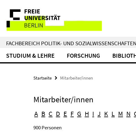
Springe
Service-
direkt
zu
Navigation
Inhalt
FACHBEREICH POLITIK- UND SOZIALWISSENSCHAFTE
STUDIUM & LEHRE
FORSCHUNG
BIBLIOT
Startseite
Mitarbeiter/innen
Mitarbeiter/innen
A
B
C
D
E
F
G
H
I
J
K
L
M
N
900 Personen