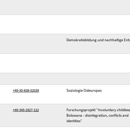
Demokratiebildung und nachhaltige Ent
+49-30-838-52039
Soziologie Osteuropas
+49-345-2927-122
Forschungsprojekt "Involuntary childless
Botswana - disintegration, conflicts and
identities"