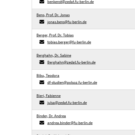
benkenst@zedat.fu-berlin.de
Bens, Prof. Dr. Jonas
jonas.bens@fu-berlin.de
Berger, Prof. Dr. Tobias
tobias.berger@fu-berlin.de
Berghahn, Dr. Sabine
Berghahn@zedat.fu-berlin.de
Bibu, Teodora
df-studien@polsoz.fu-berlin.de
Bieri, Fabienne
julsa@zedat.fu-berlin.de
Binder, Dr. Andrea
andrea.binder@fu-berlin.de