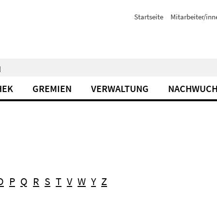
Startseite
Mitarbeiter/inn
N
HEK
GREMIEN
VERWALTUNG
NACHWUCH
O
P
Q
R
S
T
V
W
Y
Z