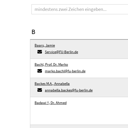
Suchbegriff
B
Baars, Jamie
Service@FU-Berlin.de
Bachl, Prof. Dr. Marko
marko.bachl@fu-berlin.de
Backes M.A., Annabella
annabella.backes@fu-berlin.de
Badawi †, Dr. Ahmed