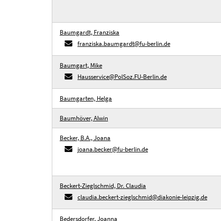
Baumgardt, Franziska
franziska.baumgardt@fu-berlin.de
Baumgart, Mike
Hausservice@PolSoz.FU-Berlin.de
Baumgarten, Helga
Baumhöver, Alwin
Becker, B.A., Joana
joana.becker@fu-berlin.de
Beckert-Zieglschmid, Dr. Claudia
claudia.beckert-zieglschmid@diakonie-leipzig.de
Bedersdorfer, Joanna