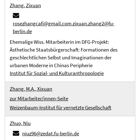
Zhang, Zixuan
rosezhangcafi@gmail.com zixuan.zhang2@fu-
berlin.de
Ehemalige Wiss. Mitarbeiterin im DFG-Projekt:
Ästhetische Staatsbürgerschaft: Formationen des
geschlechtlichen Selbst und Imaginationen der
urbanen Moderne in Chinas Peripherie
Institut für Sozial- und Kulturanthropologie
Zhang, M.A., Xixuan
zur Mitarbeiter/innen-Seite
Weizenbaum-Institut für vernetzte Gesellschaft
Zhuo, Niu
niuz96@zedat.fu-berlin.de