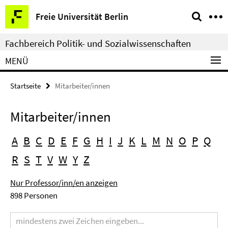
Springe
Service-
Freie Universität Berlin
direkt
Navigation
zu
Fachbereich Politik- und Sozialwissenschaften
Inhalt
MENÜ
Startseite
Mitarbeiter/innen
Mitarbeiter/innen
A
B
C
D
E
F
G
H
I
J
K
L
M
N
O
P
Q
R
S
T
V
W
Y
Z
Nur Professor/inn/en anzeigen
898 Personen
Suchbegriff