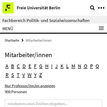
Springe
Service-
Freie Universität Berlin
direkt
Navigation
zu
Fachbereich Politik- und Sozialwissenschaften
Inhalt
MENÜ
Startseite
Mitarbeiter/innen
Mitarbeiter/innen
A
B
C
D
E
F
G
H
I
J
K
L
M
N
O
P
Q
R
S
T
V
W
Y
Z
Nur Professor/inn/en anzeigen
900 Personen
Suchbegriff