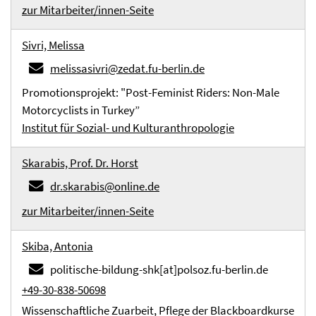
zur Mitarbeiter/innen-Seite
Sivri, Melissa
melissasivri@zedat.fu-berlin.de
Promotionsprojekt: "Post-Feminist Riders: Non-Male
Motorcyclists in Turkey”
Institut für Sozial- und Kulturanthropologie
Skarabis, Prof. Dr. Horst
dr.skarabis@online.de
zur Mitarbeiter/innen-Seite
Skiba, Antonia
politische-bildung-shk[at]polsoz.fu-berlin.de
+49-30-838-50698
Wissenschaftliche Zuarbeit, Pflege der Blackboardkurse