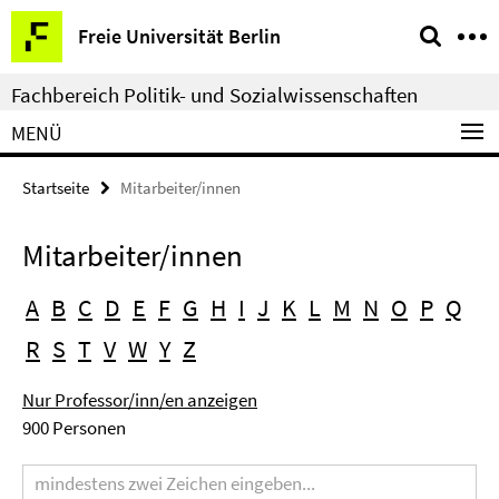
Springe
Service-
Freie Universität Berlin
direkt
Navigation
zu
Fachbereich Politik- und Sozialwissenschaften
Inhalt
MENÜ
Startseite
Mitarbeiter/innen
Mitarbeiter/innen
A
B
C
D
E
F
G
H
I
J
K
L
M
N
O
P
Q
R
S
T
V
W
Y
Z
Nur Professor/inn/en anzeigen
900 Personen
Suchbegriff