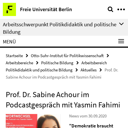
Springe
Service-
Freie Universität Berlin
direkt
Navigation
zu
Arbeitsschwerpunkt Politikdidaktik und politische
Inhalt
Bildung
MENÜ
Startseite
Otto-Suhr-Institut für Politikwissenschaft
Arbeitsbereiche
Politische Bildung
Arbeitsbereich
Politikdidaktik und politische Bildung
Aktuelles
Prof. Dr.
Sabine Achour im Podcastgespräch mit Yasmin Fahimi
Prof. Dr. Sabine Achour im
Podcastgespräch mit Yasmin Fahimi
News vom 30.09.2020
"Demokratie braucht