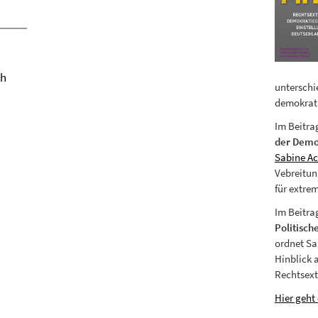
3h
unterschi
demokrati
Im Beitr
der Demok
Sabine A
Vebreitun
für extre
Im Beitra
Politisch
ordnet Sa
Hinblick 
Rechtsex
Hier geht