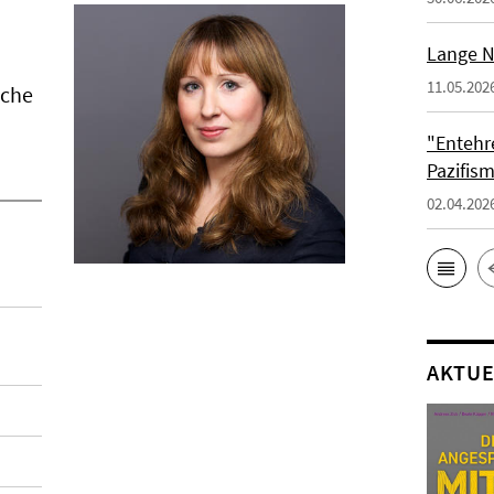
Lange N
11.05.202
sche
"Entehr
Pazifis
02.04.202
AKTUE