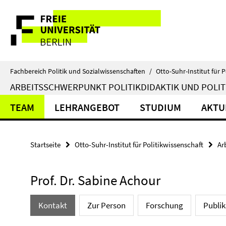
Springe
Service-
direkt
zu
Navigation
Inhalt
Fachbereich Politik und Sozialwissenschaften
/
Otto-Suhr-Institut für P
ARBEITSSCHWERPUNKT POLITIKDIDAKTIK UND POLIT
TEAM
LEHRANGEBOT
STUDIUM
AKTU
Startseite
Otto-Suhr-Institut für Politikwissenschaft
Ar
Prof. Dr. Sabine Achour
Kontakt
Zur Person
Forschung
Publi