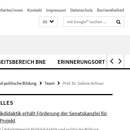
rbeiter/innen
Kontakt
Impressum
Datenschutz
Barrierefreiheit
Suchbegriffe
DE
EITSBEREICH BNE
ERINNERUNGSORT IHNESTRA
nd politische Bildung
Team
Prof. Dr. Sabine Achour
LLES
ikdidaktik erhält Förderung der Senatskanzlei für
Projekt
6
Arbeitsbereich Politikdidaktik und politische Bildung