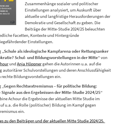
Zusammenhänge sozialer und politischer
Einstellungen analysiert, um Auskunft über
aktuelle und langfristige Herausforderungen der
Demokratie und Gesellschaft zu geben. Die
Beiträge der Mitte-Studie 2024/25 beleuchten
edliche Facetten, Kontexte und Hintergründe
egefährdender Einstellungen.
ag
„Schule als ideologische Kampfarena oder Rettungsanker
ratie? Schul- und Bildungsvorstellungen in der Mitte“
von
chour
und
Anja Höppner
gehen die Autorinnen u.a. auf die
g autoritärer Schulvorstellungen und deren Anschlussfähigkeit
m rechte Bildungsvorstellungen ein.
g „
Gegen Rechtsextremismus – für politische Bildung:
e Signale aus den Ergebnissen der Mitte-Studie 2024/25“
bine Achour die Ergebnisse der aktuellen Mitte Studie im
auf u.a. die Rolle (politischer) Bildung im Kampf gegen
tremismus ein.
 es zu den Beiträgen und der aktuellen Mitte Studie 2024/25.