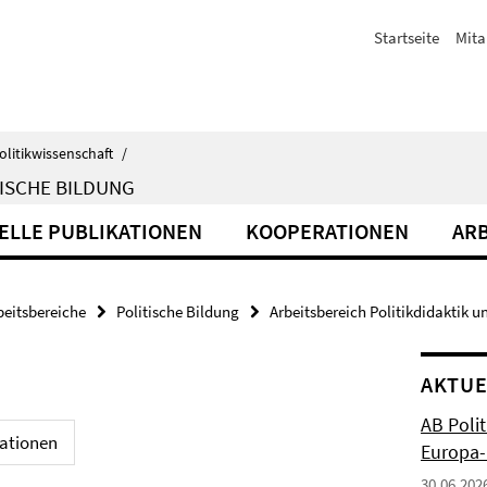
Startseite
Mita
olitikwissenschaft
/
ISCHE BILDUNG
ELLE PUBLIKATIONEN
KOOPERATIONEN
ARB
beitsbereiche
Politische Bildung
Arbeitsbereich Politikdidaktik u
AKTUE
AB Polit
kationen
Europa-
30.06.202