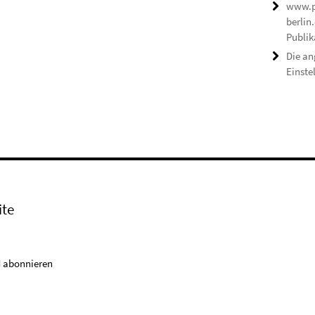
www.p
berlin
Publik
Die an
Einste
ite
 abonnieren