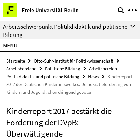
Springe
Service-
Freie Universität Berlin
direkt
Navigation
zu
Arbeitsschwerpunkt Politikdidaktik und politische
Inhalt
Bildung
MENÜ
Startseite
Otto-Suhr-Institut für Politikwissenschaft
Arbeitsbereiche
Politische Bildung
Arbeitsbereich
Politikdidaktik und politische Bildung
News
Kinderreport
2017 des Deutschen Kinderhilfswerkes: Demokratieförderung von
Kindern und Jugendlichen dringend geboten
Kinderreport 2017 bestärkt die
Forderung der DVpB:
Überwältigende