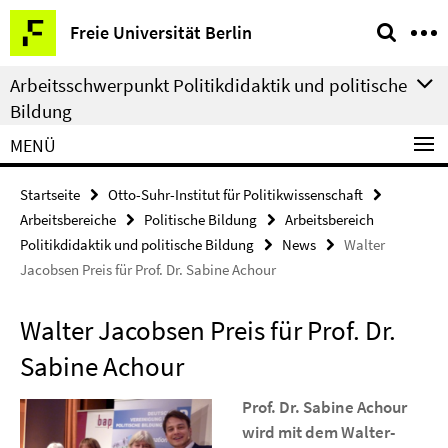
Springe
Service-
Freie Universität Berlin
direkt
Navigation
zu
Arbeitsschwerpunkt Politikdidaktik und politische
Inhalt
Bildung
MENÜ
Startseite
Otto-Suhr-Institut für Politikwissenschaft
Arbeitsbereiche
Politische Bildung
Arbeitsbereich
Politikdidaktik und politische Bildung
News
Walter
Jacobsen Preis für Prof. Dr. Sabine Achour
Walter Jacobsen Preis für Prof. Dr.
Sabine Achour
Prof. Dr. Sabine Achour
wird mit dem Walter-