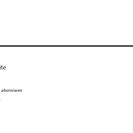
ite
 abonnieren
k