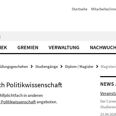
Startseite
Mitarbeiter/inn
N
HEK
GREMIEN
VERWALTUNG
NACHWUCH
rüfungsgeschehen
Studiengänge
Diplom / Magister
Magistern
h Politikwissenschaft
NEWS 
Veranst
hlfplichtfach in anderen
Der Caree
r Politikwissenschaft
angeboten.
Studieren
23.04.202