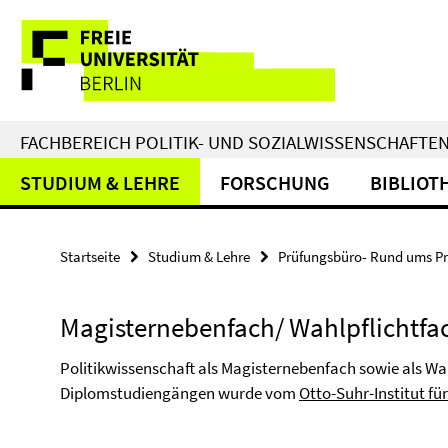
Springe
Service-
direkt
zu
Navigation
Inhalt
FACHBEREICH POLITIK- UND SOZIALWISSENSCHAFTE
STUDIUM & LEHRE
FORSCHUNG
BIBLIOT
Startseite
Studium & Lehre
Prüfungsbüro- Rund ums P
Magisternebenfach/ Wahlpflichtfac
Politikwissenschaft als Magisternebenfach sowie als Wa
Diplomstudiengängen wurde vom
Otto-Suhr-Institut fü