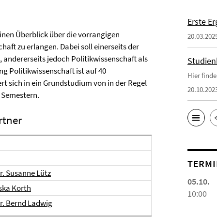
Erste E
einen Überblick über die vorrangigen
20.03.202
aft zu erlangen. Dabei soll einerseits der
andererseits jedoch Politikwissenschaft als
Studien
 Politikwissenschaft ist auf 40
Hier find
 sich in ein Grundstudium von in der Regel
20.10.202
r Semestern.
rtner
TERMI
Dr. Susanne Lütz
05.10.
ska Korth
10:00
Dr. Bernd Ladwig