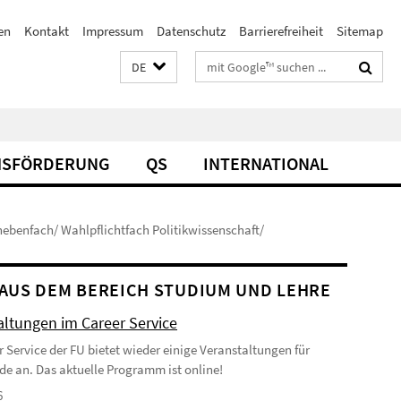
en
Kontakt
Impressum
Datenschutz
Barrierefreiheit
Sitemap
Suchbegriffe
DE
SFÖRDERUNG
QS
INTERNATIONAL
ebenfach/ Wahlpflichtfach Politikwissenschaft/
AUS DEM BEREICH STUDIUM UND LEHRE
altungen im Career Service
r Service der FU bietet wieder einige Veranstaltungen für
de an. Das aktuelle Programm ist online!
6