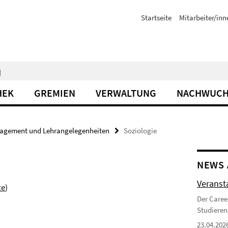
Startseite
Mitarbeiter/inn
N
HEK
GREMIEN
VERWALTUNG
NACHWUCH
agement und Lehrangelegenheiten
Soziologie
NEWS 
Veranst
te
)
Der Caree
Studieren
23.04.202