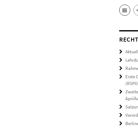
RECHT
Aktuel
Lehrdu
Rahmen
Erste
(RSPO,
Zweite
&prüf
Satzun
Verord
Berlin