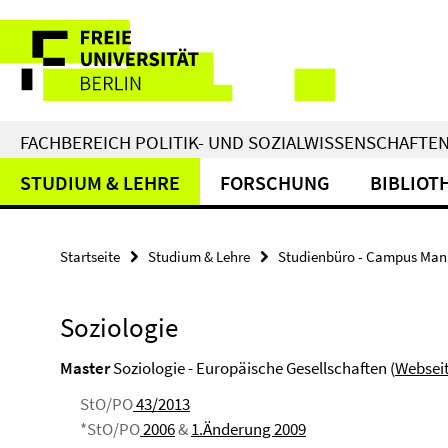
Springe
Service-
direkt
zu
Navigation
Inhalt
FACHBEREICH POLITIK- UND SOZIALWISSENSCHAFTE
STUDIUM & LEHRE
FORSCHUNG
BIBLIOT
Startseite
Studium & Lehre
Studienbüro - Campus Man
Soziologie
Master
Soziologie - Europäische Gesellschaften (
Websei
StO/PO
43/2013
*StO/PO
2006
&
1.Änderung 2009