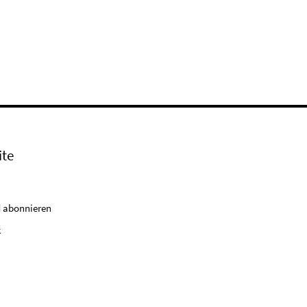
ite
 abonnieren
k