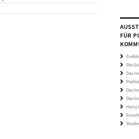
AUSST
FÜR P
KOMM
Einfü
Die Gr
Das In
Publiz
Das In
Das Ins
Harry 
Forsch
Studie