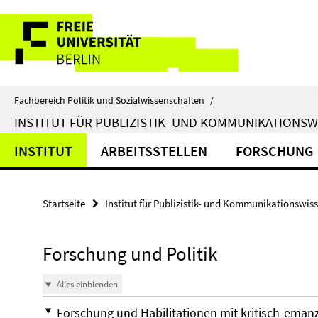
Springe
Service-
direkt
zu
Navigation
Inhalt
Fachbereich Politik und Sozialwissenschaften
/
INSTITUT FÜR PUBLIZISTIK- UND KOMMUNIKATIONS
INSTITUT
ARBEITSSTELLEN
FORSCHUNG
Startseite
Institut für Publizistik- und Kommunikationswis
Forschung und Politik
Alles einblenden
Forschung und Habilitationen mit kritisch-eman