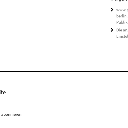
www.p
berlin
Publik
Die an
Einste
ite
 abonnieren