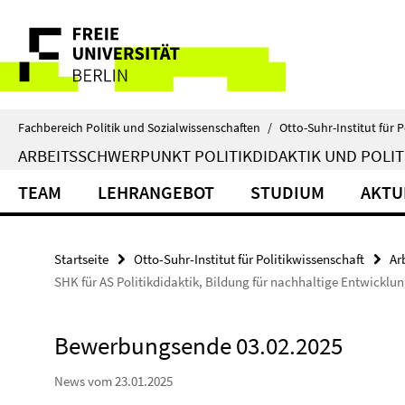
Springe
Service-
direkt
zu
Navigation
Inhalt
Fachbereich Politik und Sozialwissenschaften
/
Otto-Suhr-Institut für P
ARBEITSSCHWERPUNKT POLITIKDIDAKTIK UND POLIT
TEAM
LEHRANGEBOT
STUDIUM
AKTU
Startseite
Otto-Suhr-Institut für Politikwissenschaft
Ar
SHK für AS Politikdidaktik, Bildung für nachhaltige Entwicklu
Bewerbungsende 03.02.2025
News vom 23.01.2025