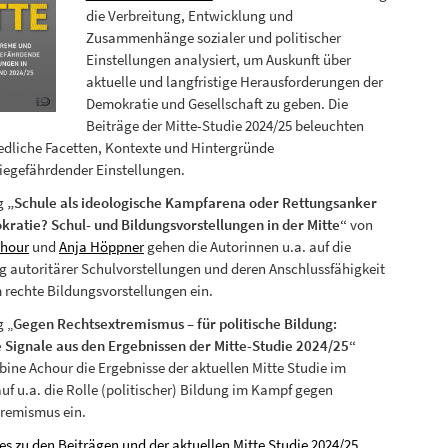
die Verbreitung, Entwicklung und
Zusammenhänge sozialer und politischer
Einstellungen analysiert, um Auskunft über
aktuelle und langfristige Herausforderungen der
Demokratie und Gesellschaft zu geben. Die
Beiträge der Mitte-Studie 2024/25 beleuchten
edliche Facetten, Kontexte und Hintergründe
egefährdender Einstellungen.
ag
„Schule als ideologische Kampfarena oder Rettungsanker
ratie? Schul- und Bildungsvorstellungen in der Mitte“
von
chour
und
Anja Höppner
gehen die Autorinnen u.a. auf die
g autoritärer Schulvorstellungen und deren Anschlussfähigkeit
m rechte Bildungsvorstellungen ein.
g „
Gegen Rechtsextremismus – für politische Bildung:
e Signale aus den Ergebnissen der Mitte-Studie 2024/25“
bine Achour die Ergebnisse der aktuellen Mitte Studie im
auf u.a. die Rolle (politischer) Bildung im Kampf gegen
tremismus ein.
 es zu den Beiträgen und der aktuellen Mitte Studie 2024/25.