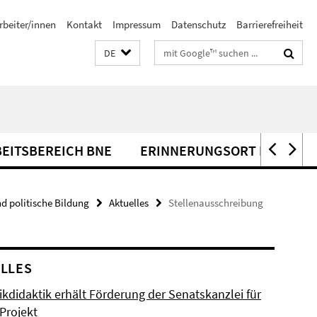
rbeiter/innen
Kontakt
Impressum
Datenschutz
Barrierefreiheit
Suchbegriffe
DE
EITSBEREICH BNE
ERINNERUNGSORT IHNESTRA
nd politische Bildung
Aktuelles
Stellenausschreibung
LLES
ikdidaktik erhält Förderung der Senatskanzlei für
Projekt