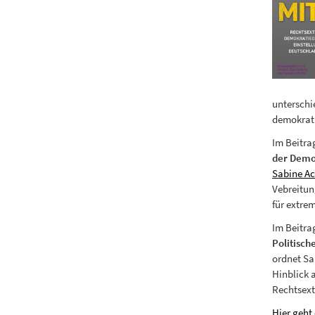
unterschi
demokrati
Im Beitr
der Demok
Sabine A
Vebreitun
für extre
Im Beitra
Politisch
ordnet Sa
Hinblick 
Rechtsex
Hier geht