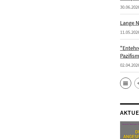
30.06.202
Lange N
11.05.202
"Entehr
Pazifis
02.04.202
AKTUE