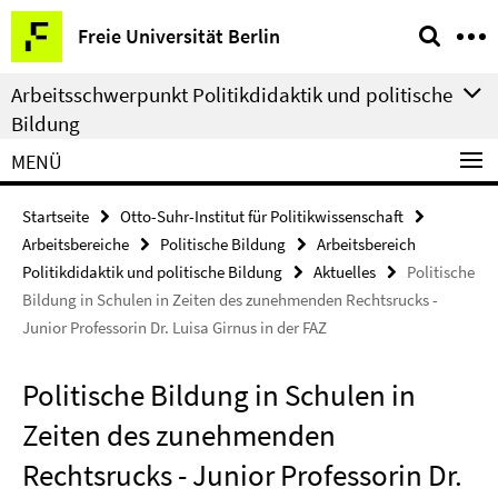
Springe
Service-
Freie Universität Berlin
direkt
Navigation
zu
Arbeitsschwerpunkt Politikdidaktik und politische
Inhalt
Bildung
MENÜ
Startseite
Otto-Suhr-Institut für Politikwissenschaft
Arbeitsbereiche
Politische Bildung
Arbeitsbereich
Politikdidaktik und politische Bildung
Aktuelles
Politische
Bildung in Schulen in Zeiten des zunehmenden Rechtsrucks -
Junior Professorin Dr. Luisa Girnus in der FAZ
Politische Bildung in Schulen in
Zeiten des zunehmenden
Rechtsrucks - Junior Professorin Dr.