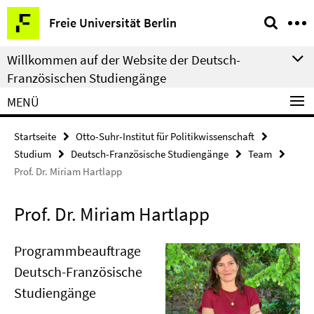
Springe
Service-
Freie Universität Berlin
direkt
Navigation
zu
Willkommen auf der Website der Deutsch-
Inhalt
Französischen Studiengänge
MENÜ
Startseite
Otto-Suhr-Institut für Politikwissenschaft
Studium
Deutsch-Französische Studiengänge
Team
Prof. Dr. Miriam Hartlapp
Prof. Dr. Miriam Hartlapp
Programmbeauftrage
Deutsch-Französische
Studiengänge