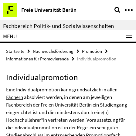
Springe
Service-
Freie Universität Berlin
direkt
Navigation
zu
Fachbereich Politik- und Sozialwissenschaften
Inhalt
MENÜ
Startseite
Nachwuchsförderung
Promotion
Informationen für Promovierende
Individualpromotion
Individualpromotion
Eine Individualpromotion kann grundsätzlich in allen
Fächern
absolviert werden, in denen am jeweiligen
Fachbereich der Freien Universität Berlin ein Studiengang
eingerichtet ist und die mindestens durch eine(n)
Hochschullehrer*in vertreten werden. Voraussetzung für
die Individualpromotion ist in der Regel ein sehr guter
Studienabschluss im entsprechenden Promotionsfach