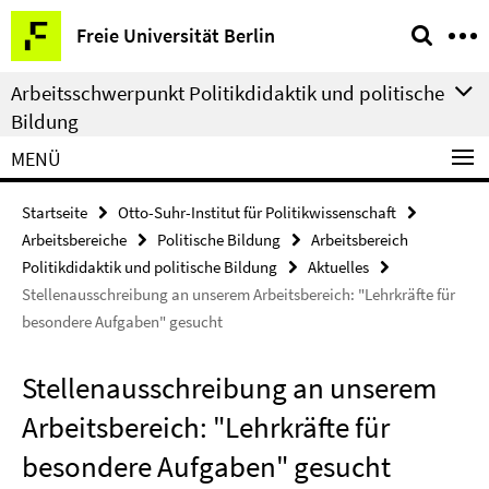
Springe
Service-
Freie Universität Berlin
direkt
Navigation
zu
Arbeitsschwerpunkt Politikdidaktik und politische
Inhalt
Bildung
MENÜ
Startseite
Otto-Suhr-Institut für Politikwissenschaft
Arbeitsbereiche
Politische Bildung
Arbeitsbereich
Politikdidaktik und politische Bildung
Aktuelles
Stellenausschreibung an unserem Arbeitsbereich: "Lehrkräfte für
besondere Aufgaben" gesucht
Stellenausschreibung an unserem
Arbeitsbereich: "Lehrkräfte für
besondere Aufgaben" gesucht