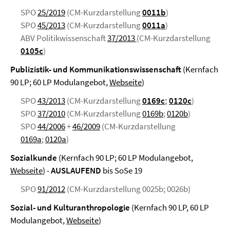
SPO
25/2019
(CM-Kurzdarstellung
0011b
)
SPO
45/2013
(CM-Kurzdarstellung
0011a
)
ABV Politikwissenschaft
37/2013
(CM-Kurzdarstellung
0105c
)
Publizistik- und Kommunikationswissenschaft
(Kernfach
90 LP; 60 LP Modulangebot,
Webseite
)
SPO
43/2013
(CM-Kurzdarstellung
0169c
;
0120c
)
SPO
37/2010
(CM-Kurzdarstellung
0169b
;
0120b
)
SPO
44/2006
+
46/2009
(CM-Kurzdarstellung
0169a
;
0120a
)
Sozialkunde
(Kernfach 90 LP; 60 LP Modulangebot,
Webseite
) -
AUSLAUFEND
bis SoSe 19
SPO
91/2012
(CM-Kurzdarstellung 0025b; 0026b)
Sozial- und Kulturanthropologie
(Kernfach 90 LP, 60 LP
Modulangebot,
Webseite
)