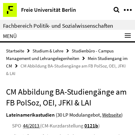
Springe
Service-
Freie Universität Berlin
direkt
Navigation
zu
Fachbereich Politik- und Sozialwissenschaften
Inhalt
MENÜ
Startseite
Studium & Lehre
Studienbüro - Campus
Management und Lehrangelegenheiten
Mein Studiengang im
CM
CM Abbildung BA-Studiengänge am FB PolSoz, OEI, JFKI
& LAI
CM Abbildung BA-Studiengänge am
FB PolSoz, OEI, JFKI & LAI
Lateinamerikastudien
(30 LP Modulangebot,
Webseite
)
SPO
44/2013
(CM-Kurzdarstellung
0121b
)