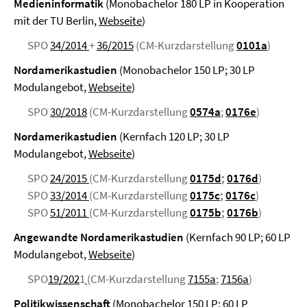
Medieninformatik
(Monobachelor 180 LP in Kooperation
mit der TU Berlin,
Webseite
)
SPO
34/2014
+
36/2015
(CM-Kurzdarstellung
0101a
)
Nordamerikastudien
(Monobachelor 150 LP; 30 LP
Modulangebot,
Webseite
)
SPO
30/2018
(CM-Kurzdarstellung
0574a
;
0176e
)
Nordamerikastudien
(Kernfach 120 LP; 30 LP
Modulangebot,
Webseite
)
SPO
24/2015
(CM-Kurzdarstellung
0175d
;
0176d
)
SPO
33/2014
(CM-Kurzdarstellung
0175c
;
0176c
)
SPO
51/2011
(CM-Kurzdarstellung
0175b
;
0176b
)
Angewandte Nordamerikastudien
(Kernfach 90 LP; 60 LP
Modulangebot,
Webseite
)
SPO
19/202
1
(CM-Kurzdarstellung
7155a
;
7156a
)
Politikwissenschaft
(Monobachelor 150 LP; 60 LP