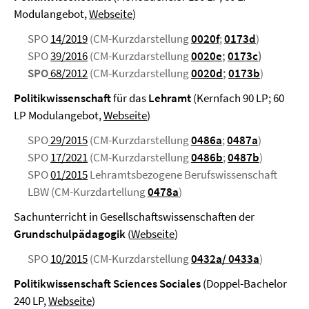
Modulangebot,
Webseite
)
SPO
14/2019
(CM-Kurzdarstellung
0020f
;
0173d
)
SPO
39/2016
(CM-Kurzdarstellung
0020e
;
0173c
)
SPO
68/2012
(CM-Kurzdarstellung
0020d
;
0173b
)
Politikwissenschaft
für das
Lehramt
(Kernfach 90 LP; 60
LP Modulangebot,
Webseite
)
SPO
29/2015
(CM-Kurzdarstellung
0486a
;
0487a
)
SPO
17/2021
(CM-Kurzdarstellung
0486b
;
0487b
)
SPO
01/2015
Lehramtsbezogene Berufswissenschaft
LBW (CM-Kurzdartellung
0478a
)
Sachunterricht in Gesellschaftswissenschaften der
Grundschulpädagogik
(
Webseite
)
SPO
10/2015
(CM-Kurzdarstellung
0432a/ 0433a
)
Politikwissenschaft Sciences Sociales
(Doppel-Bachelor
240 LP,
Webseite
)